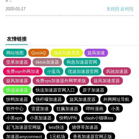
2025-01-17
支持
[0]
反对
[0]
友情链接
网站地图
QuickQ
旋风加速度器
旋风加速
坚果加速器
tiktok加速器
狗急加速器官网
免费vqn外网加速
小蓝鸟
优途加速器官网
风驰加速器
旋风加速器
免费vps加速器外网苹果版
旋风加速度器
快连加速器
快连加速器官网入口
原子加速器
快鸭加速器
快柠檬加速器
旋风加速度器
外网网址导航
软件中心
雷霆加速
狂飙加速器
哔咔漫画
小美
小美vpn
小美加速器
快鸭VPN
clash小猫咪ios
起飞加速器官网版
lets快连
烧饼哥加速器
加速器anyconnect
1元机场
香蕉加速器官网正版