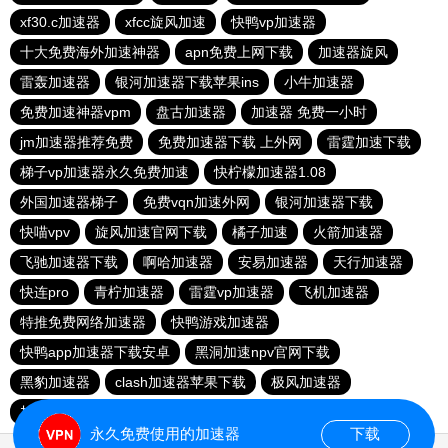
xf30.c加速器
xfcc旋风加速
快鸭vp加速器
十大免费海外加速神器
apn免费上网下载
加速器旋风
雷轰加速器
银河加速器下载苹果ins
小牛加速器
免费加速神器vpm
盘古加速器
加速器 免费一小时
jm加速器推荐免费
免费加速器下载 上外网
雷霆加速下载
梯子vp加速器永久免费加速
快柠檬加速器1.08
外国加速器梯子
免费vqn加速外网
银河加速器下载
快喵vpv
旋风加速官网下载
橘子加速
火箭加速器
飞驰加速器下载
啊哈加速器
安易加速器
天行加速器
快连pro
青柠加速器
雷霆vp加速器
飞机加速器
特推免费网络加速器
快鸭游戏加速器
快鸭app加速器下载安卓
黑洞加速npv官网下载
黑豹加速器
clash加速器苹果下载
极风加速器
加速器梯子推荐
快鸭app加速器下载安卓
永久免费使用的加速器
下载